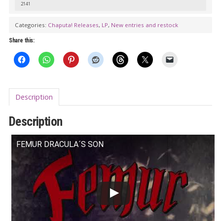
2141
Categories:
Chaputa! Releases
,
LP
,
New entries and restock
Share this:
Description
Description
FEMUR DRACULA´S SON