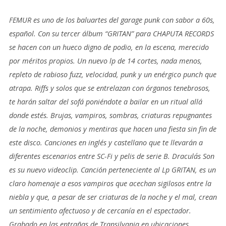
FEMUR es uno de los baluartes del garage punk con sabor a 60s,
español. Con su tercer álbum “GRITAN” para CHAPUTA RECORDS
se hacen con un hueco digno de podio, en la escena, merecido
por méritos propios. Un nuevo lp de 14 cortes, nada menos,
repleto de rabioso fuzz, velocidad, punk y un enérgico punch que
atrapa. Riffs y solos que se entrelazan con órganos tenebrosos,
te harán saltar del sofá poniéndote a bailar en un ritual allá
donde estés. Brujas, vampiros, sombras, criaturas repugnantes
de la noche, demonios y mentiras que hacen una fiesta sin fin de
este disco. Canciones en inglés y castellano que te llevarán a
diferentes escenarios entre SC-Fi y pelis de serie B. Dracula´s Son
es su nuevo videoclip. Canción perteneciente al Lp GRITAN, es un
claro homenaje a esos vampiros que acechan sigilosos entre la
niebla y que, a pesar de ser criaturas de la noche y el mal, crean
un sentimiento afectuoso y de cercanía en el espectador.
Grabado en las entrañas de Transilvania en ubicaciones