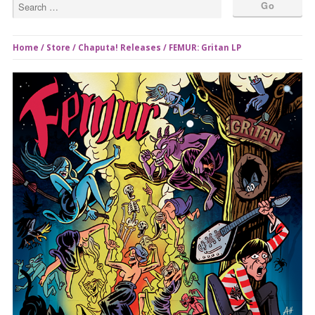
Home
/
Store
/
Chaputa! Releases
/ FEMUR: Gritan LP