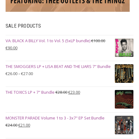
SALE PRODUCTS
VA: BLACK A BILLY Vol. 1 to Vol. 5 (5xLP bundle)
€
100.00
Original
Current
€
90.00
price
price
was:
is:
THE SMOGGERS LP + LISA BEAT AND THE LIARS 7" Bundle
€100.00.
€90.00.
Price
€
26.00
–
€
27.00
range:
€26.00
Original
Current
THE TOXICS LP + 7" Bundle
€
28.00
€
23.00
through
price
price
€27.00
was:
is:
€28.00.
€23.00.
MONSTER PARADE Volume 1 to 3 - 3x7" EP Set Bundle
Original
Current
€
24.00
€
21.00
price
price
was:
is: