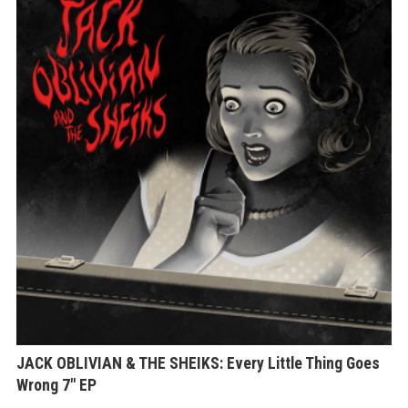
var
Th
op
ma
be
ch
on
th
pr
pa
JACK OBLIVIAN & THE SHEIKS: Every Little Thing Goes
Wrong 7″ EP