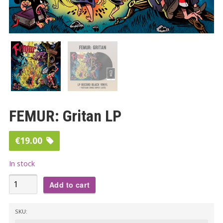
FEMUR: Gritan LP
€
19.00
In stock
FEMUR:
Add to cart
Gritan
LP
SKU:
quantity