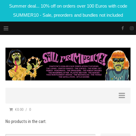
Summer deal... 10% off on orders over 100 Euros with code
SUMMER10 - Sale, preorders and bundles not included
€0.00
0
No products in the cart.