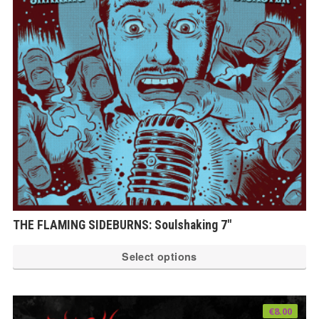
THE FLAMING SIDEBURNS: Soulshaking 7″
Th
Select options
pr
ha
mu
€
8.00